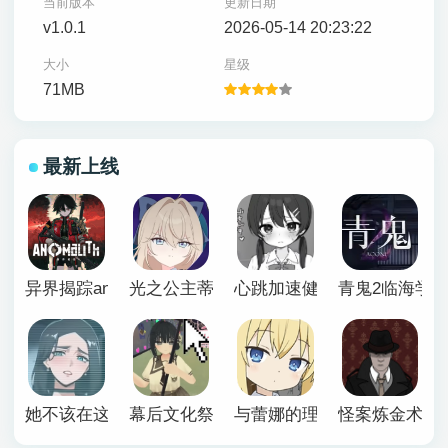
当前版本
更新日期
v1.0.1
2026-05-14 20:23:22
大小
星级
71MB
最新上线
异界揭踪anomalith
光之公主蒂亚丽普莉兹姆游戏
心跳加速健康诊断安卓汉化
青鬼2临海学
她不该在这里官方版
幕后文化祭游戏
与蕾娜的理想生活安卓
怪案炼金术师