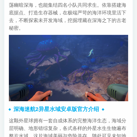
荡幽暗深海，也能集结四名小队共同求生。依靠搭建海
底据点、打造生存器械，在极端严苛的海洋环境里活下
去，不断探索未开发海域，挖掘埋藏在深海之下的古老
秘密。
深海迷航2异星水域安卓版官方介绍
这颗外星球拥有一套自成体系的完整海洋生态，海域分
层明确、地形错综复杂，各式各样的外星水生生物遍布
整片水域。这片海域美丽与危险并存，随处可见未知地