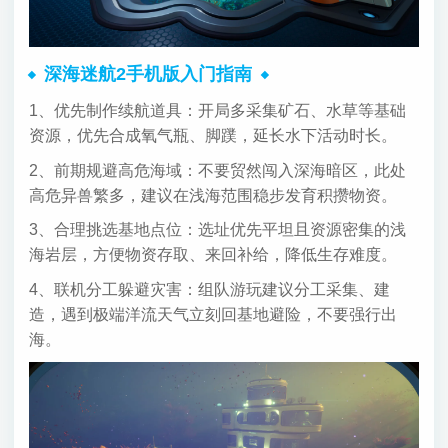
深海迷航2手机版入门指南
1、优先制作续航道具：开局多采集矿石、水草等基础
资源，优先合成氧气瓶、脚蹼，延长水下活动时长。
2、前期规避高危海域：不要贸然闯入深海暗区，此处
高危异兽繁多，建议在浅海范围稳步发育积攒物资。
3、合理挑选基地点位：选址优先平坦且资源密集的浅
海岩层，方便物资存取、来回补给，降低生存难度。
4、联机分工躲避灾害：组队游玩建议分工采集、建
造，遇到极端洋流天气立刻回基地避险，不要强行出
海。