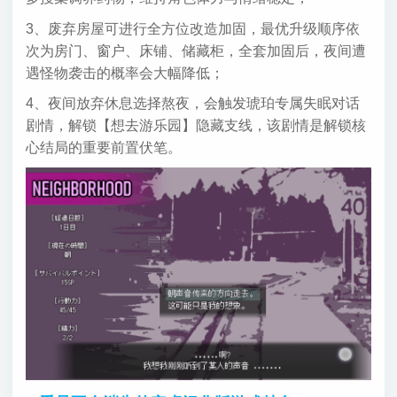
3、废弃房屋可进行全方位改造加固，最优升级顺序依
次为房门、窗户、床铺、储藏柜，全套加固后，夜间遭
遇怪物袭击的概率会大幅降低；
4、夜间放弃休息选择熬夜，会触发琥珀专属失眠对话
剧情，解锁【想去游乐园】隐藏支线，该剧情是解锁核
心结局的重要前置伏笔。