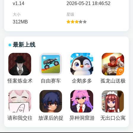
v1.14
2026-05-21 18:46:52
大小
星级
312MB
最新上线
怪案炼金术师
自由赛车
企鹅多多
孤龙山送极品
请和我交往吧孙笑川前辈
放课后的捉迷藏安卓版
异种洞窟游戏下载手机版
无出口公寓最