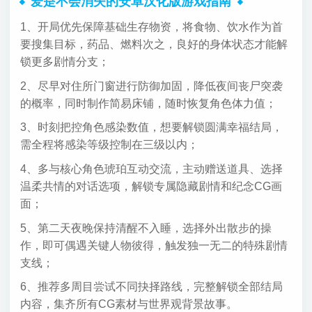
爱是不会消失的安卓汉化版游戏指南
1、开局优先保障基础生存物资，将食物、饮水作为首
要搜集目标，药品、燃料次之，良好的身体状态才能解
锁更多剧情分支；
2、尽早对住所门窗进行防御加固，降低夜间丧尸突袭
的概率，同时制作简易床铺，随时恢复角色体力值；
3、时刻把控角色感染数值，想要解锁圆满幸福结局，
需全程将感染等级控制在三级以内；
4、多与核心角色琥珀互动交流，主动赠送道具、选择
温柔共情的对话选项，解锁专属隐藏剧情和纪念CG画
面；
5、第二天夜晚保持清醒不入睡，选择外出散步的操
作，即可偶遇关键人物彼得，触发独一无二的特殊剧情
支线；
6、推荐多周目尝试不同抉择路线，完整解锁全部结局
内容，集齐所有CG素材与世界观背景故事。