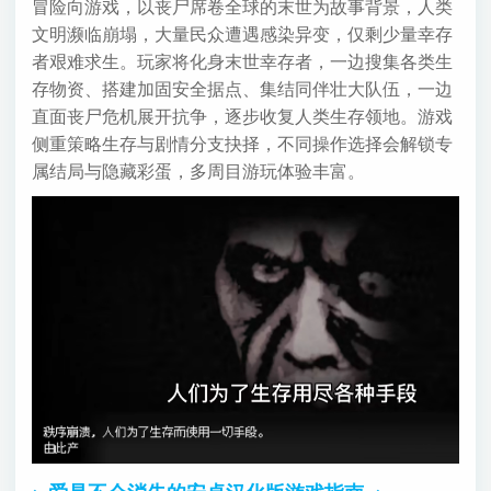
冒险向游戏，以丧尸席卷全球的末世为故事背景，人类
文明濒临崩塌，大量民众遭遇感染异变，仅剩少量幸存
者艰难求生。玩家将化身末世幸存者，一边搜集各类生
存物资、搭建加固安全据点、集结同伴壮大队伍，一边
直面丧尸危机展开抗争，逐步收复人类生存领地。游戏
侧重策略生存与剧情分支抉择，不同操作选择会解锁专
属结局与隐藏彩蛋，多周目游玩体验丰富。