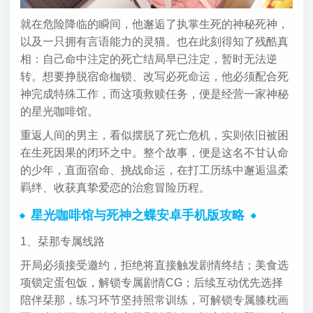
就在危险降临的瞬间，他邂逅了执掌生死的神秘死神，
以及一只拥有言语能力的灵猫。也在此刻得知了残酷真
相：自己命中注定的死亡结局早已注定，暂时无法逆
转。想要挣脱宿命枷锁、改写必死命运，他必须配合死
神完成特殊工作，而这项救赎任务，便是经营一家神秘
的星光咖啡馆。
重返人间的男主，看似摆脱了死亡危机，实则依旧被困
在生死因果的闭环之中。整个故事，便是这名不甘认命
的少年，直面宿命、挑战命运，在打工历练中邂逅温柔
羁绊、收获真挚爱恋的治愈冒险历程。
星光咖啡馆与死神之蝶安卓手机版攻略
1、栞那专属线路
开局必须接受邀约，拒绝将直接触发剧情终结；美食选
项锁定蛋包饭，解锁专属剧情CG；后续互动优先选择
陪伴栞那，练习环节坚持照常训练，可解锁专属膝枕画