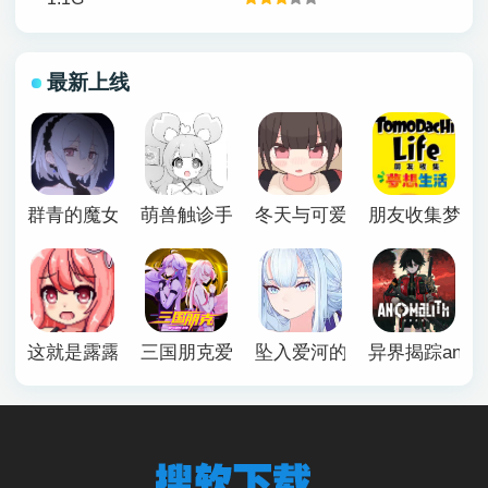
最新上线
群青的魔女下载安卓
萌兽触诊手机版
冬天与可爱妹妹恶作剧游戏
朋友收集梦想
这就是露露的小镇建设
三国朋克爱与破坏之神手机版
坠入爱河的狐狸魅惑万花筒
异界揭踪anomal