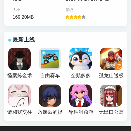
大小
星级
169.20MB
最新上线
怪案炼金术师
自由赛车
企鹅多多
孤龙山送极品
请和我交往吧孙笑川前辈
放课后的捉迷藏安卓版
异种洞窟游戏下载手机版
无出口公寓最