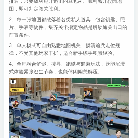
排名，只要成功甩开追击的豆包AI、顺利离开校园地
图，即可判定闯关胜利。
2、每一张地图都散落着各类私人道具，包含钥匙、照
片、手表等物件，集齐关卡指定物品是解锁通关出口的
前置条件。
3、单人模式可自由熟悉地图机关、摸清追兵走位规
律，不受其他玩家干扰，适合新手练手积累经验。
4、全程融合解谜、搜寻、跑酷与躲避玩法，既能沉浸
式体验紧张逃生节奏，也能休闲闯关解压。