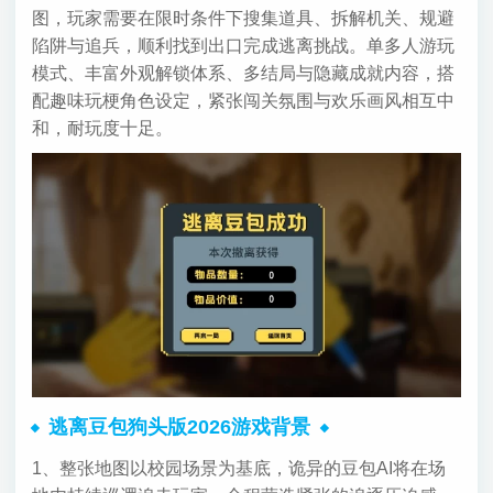
图，玩家需要在限时条件下搜集道具、拆解机关、规避
陷阱与追兵，顺利找到出口完成逃离挑战。单多人游玩
模式、丰富外观解锁体系、多结局与隐藏成就内容，搭
配趣味玩梗角色设定，紧张闯关氛围与欢乐画风相互中
和，耐玩度十足。
逃离豆包狗头版2026游戏背景
1、整张地图以校园场景为基底，诡异的豆包AI将在场