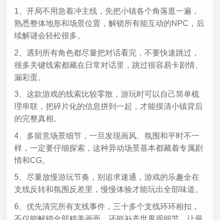
1、开局不用急着冲主线，先把小镇各个角落逛一遍，
熟悉整体地形和场景位置，解锁所有能互动的NPC，后
续解谜会轻松很多。
2、遇到所有角色都尽量把对话看完，不要快速跳过，
很多关键线索都藏在日常对话里，跳过很容易卡剧情、
漏彩蛋。
3、这款游戏的线索比较零散，游玩时可以自己简单梳
理串联，把碎片化的信息拼到一起，才能摸清小镇背后
的完整真相。
4、多留意场景细节，一旦发现画风、氛围和平时不一
样，一定要仔细探索，这种异动场景基本都藏着专属剧
情和CG。
5、尽量放慢游玩节奏，别追求速通，游戏的乐趣全在
支线反转和氛围反差里，慢慢体验才能玩出全部味道。
6、优先清完所有支线事件，三十多个支线环环相扣，
不仅能解锁全部精美画面，还能补齐世界观细节，让最