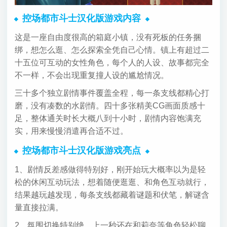
控场都市斗士汉化版游戏内容
这是一座自由度很高的箱庭小镇，没有死板的任务捆
绑，想怎么逛、怎么探索全凭自己心情。镇上有超过二
十五位可互动的女性角色，每个人的人设、故事都完全
不一样，不会出现重复撞人设的尴尬情况。
三十多个独立剧情事件覆盖全程，每一条支线都精心打
磨，没有凑数的水剧情。四十多张精美CG画面质感十
足，整体通关时长大概八到十小时，剧情内容饱满充
实，用来慢慢消遣再合适不过。
控场都市斗士汉化版游戏亮点
1、剧情反差感做得特别好，刚开始玩大概率以为是轻
松的休闲互动玩法，想着随便逛逛、和角色互动就行，
结果越玩越发现，每条支线都藏着谜题和伏笔，解谜含
量直接拉满。
2、氛围切换特别绝，上一秒还在和莉奈等角色轻松聊