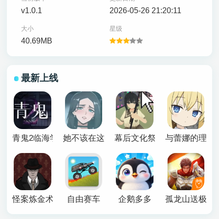
v1.0.1
2026-05-26 21:20:11
大小
星级
40.69MB
最新上线
青鬼2临海学校
她不该在这里官方版
幕后文化祭游戏
与蕾娜的理想
怪案炼金术师
自由赛车
企鹅多多
孤龙山送极品