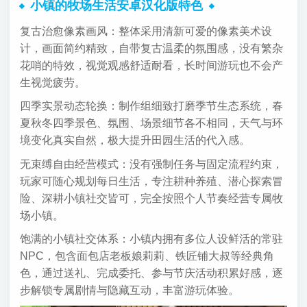
小镇的牧场生活安卓汉化版特色
复古治愈像素画风：整体采用清新可爱的像素美术设
计，画面简约精致，自带复古温柔的氛围感，没有繁杂
花哨的特效，视觉观感舒适耐看，长时间游玩也不会产
生视觉疲劳。
四季实景动态轮换：制作组细致打磨季节生态系统，春
夏秋冬四季景色、氛围、场景细节各不相同，天气与环
境变化真实自然，极大提升田园生活的代入感。
无束缚自由经营模式：没有强制任务与固定流程约束，
玩家可随心规划每日生活，专注耕种养殖、潜心探索冒
险、深耕小镇社交皆可，完全按照个人节奏经营专属牧
场小镇。
饱满的小镇社交体系：小镇内拥有多位人设鲜活的常驻
NPC，包含面包店老板娘莉莉、铁匠铺大叔等经典角
色，通过送礼、完成委托、参与节庆活动积累好感，逐
步解锁专属剧情与隐藏互动，丰富游玩体验。