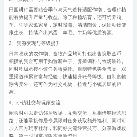
田园耕种需要贴合季节与天气选择适配作物，合理种植
能有效提升产量与收益。除了种植培育，还可饲养鸡、
羊、牛等家禽家畜，定时投喂、清洁圈舍，保证动物健
康生长，持续产出鸡蛋、羊毛、牛奶等优质资源。
3、资源变现与等级提升
日常收获的农作物、畜牧产品均可打包出售换取金币，
积攒的资金可用于购置新种子、养殖饲料与牧场装饰。
同时积极承接小镇任务板委托、自制特色美食售卖，双
重渠道积累财富与经验，快速提升账号等级。自制食物
除售卖外，还可作为社交礼物，拉近与小镇居民的距
离。
4、小镇社交与玩家交流
闲暇时可以走访邻居牧场，互动交流、互相借鉴经营思
路，还能承接邻居专属限时任务获取额外福利。同时可
加入官方玩家社群，和同好交流经营技巧、分享游戏攻
略，第一时间掌握版本更新资讯。