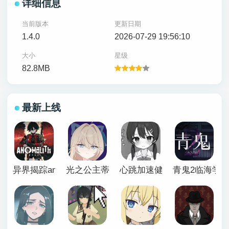
详细信息
当前版本
更新日期
1.4.0
2026-07-29 19:56:10
大小
星级
82.8MB
最新上线
异界揭踪anomalith
光之公主蒂亚丽普莉兹姆游戏
心跳加速健康诊断安卓汉化
青鬼2临海学