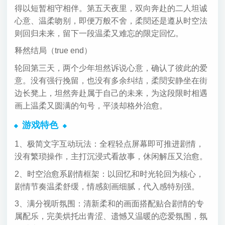
得以短暂相守相伴。第五天夜里，双向奔赴的二人坦诚
心意、温柔吻别，即便万般不舍，柔焛还是遵从时空法
则回归未来，留下一段温柔又难忘的限定回忆。
释然结局（true end）
轮回第三天，两个少年坦然诉说心意，确认了彼此的爱
意。没有强行挽留，也没有多余纠结，柔焛安静坐在街
边长凳上，坦然奔赴属于自己的未来，为这段限时相遇
画上温柔又圆满的句号，平淡却格外治愈。
游戏特色
1、极简文字互动玩法：全程轻点屏幕即可推进剧情，
没有繁琐操作，主打沉浸式看故事，休闲解压又治愈。
2、时空治愈系剧情框架：以回忆和时光轮回为核心，
剧情节奏温柔舒缓，情感刻画细腻，代入感特别强。
3、满分视听氛围：清新柔和的画面搭配贴合剧情的专
属配乐，完美烘托出青涩、遗憾又温暖的恋爱氛围，氛