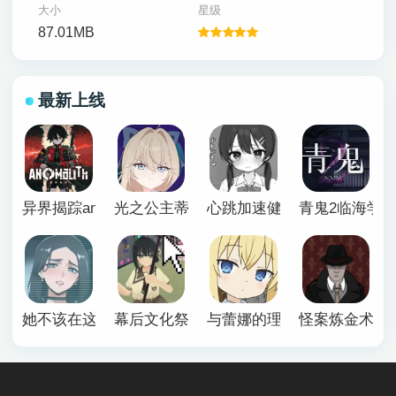
大小
星级
87.01MB
最新上线
异界揭踪anomalith
光之公主蒂亚丽普莉兹姆游戏
心跳加速健康诊断安卓汉化
青鬼2临海学
她不该在这里官方版
幕后文化祭游戏
与蕾娜的理想生活安卓
怪案炼金术师