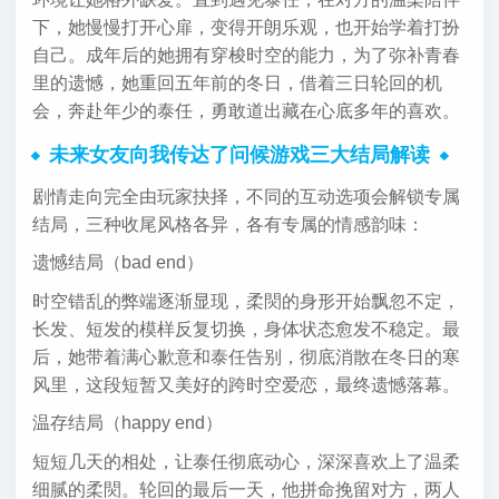
下，她慢慢打开心扉，变得开朗乐观，也开始学着打扮
自己。成年后的她拥有穿梭时空的能力，为了弥补青春
里的遗憾，她重回五年前的冬日，借着三日轮回的机
会，奔赴年少的泰任，勇敢道出藏在心底多年的喜欢。
未来女友向我传达了问候游戏三大结局解读
剧情走向完全由玩家抉择，不同的互动选项会解锁专属
结局，三种收尾风格各异，各有专属的情感韵味：
遗憾结局（bad end）
时空错乱的弊端逐渐显现，柔焛的身形开始飘忽不定，
长发、短发的模样反复切换，身体状态愈发不稳定。最
后，她带着满心歉意和泰任告别，彻底消散在冬日的寒
风里，这段短暂又美好的跨时空爱恋，最终遗憾落幕。
温存结局（happy end）
短短几天的相处，让泰任彻底动心，深深喜欢上了温柔
细腻的柔焛。轮回的最后一天，他拼命挽留对方，两人