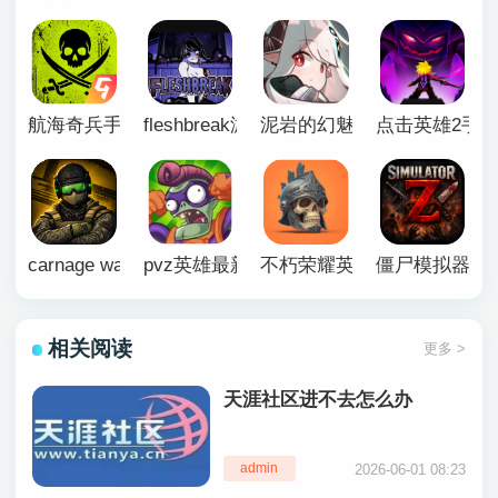
航海奇兵手游正版
fleshbreak游戏下载
泥岩的幻魅寂途手机版
点击英雄2手
carnage wars英文版
pvz英雄最新版本
不朽荣耀英文版
僵尸模拟器Z
相关阅读
更多 >
天涯社区进不去怎么办
admin
2026-06-01 08:23