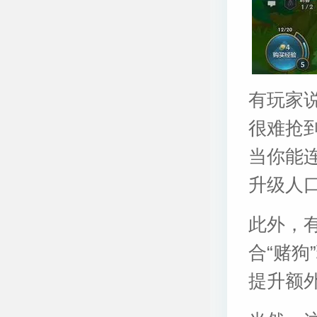
有玩家
很难抢
当你能
升级人
此外，
合“赌
提升额