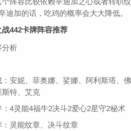
这个阵容比较依赖辛迪加之心或者转职
5辛迪加的话，吃鸡的概率会大大降低。
战442卡牌阵容推荐
容分析
成：安妮、菲奥娜、娑娜、阿利斯塔、
崔斯特、艾克
：4灵能4福牛2决斗2爱心2星守2秘术
荐：灵能纹章、决斗纹章