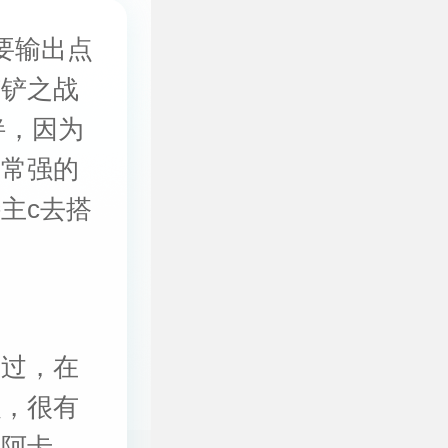
要输出点
铲铲之战
绊，因为
非常强的
主c去搭
不过，在
强，很有
来阿卡