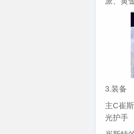
派、黄
3.装备
主C崔斯
光护手