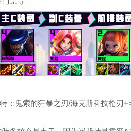
金门票等
特：鬼索的狂暴之刃/海克斯科技枪刃+