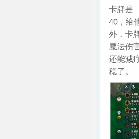
卡牌是
40，
外，卡
魔法伤
还能减
稳了。