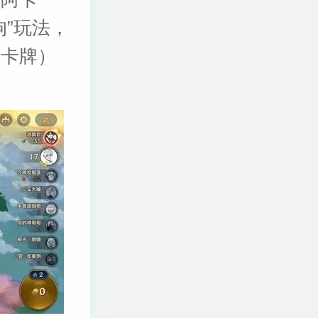
”玩法，
称卡牌）