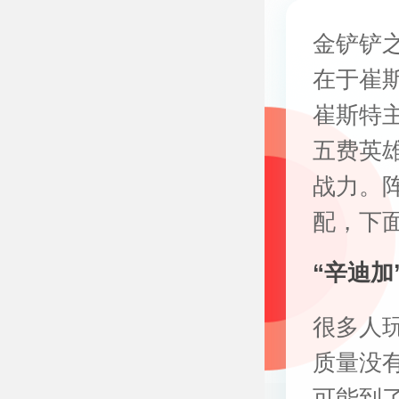
金铲铲
在于崔
崔斯特主
五费英
战力。
配，下
“辛迪加
很多人
质量没
可能到