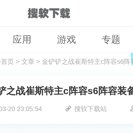
应用
游戏
专题
>
首页
>
文章
>
金铲铲之战崔斯特主c阵容s6阵
铲之战崔斯特主c阵容s6阵容装
03-20 23:05:54
搜软下载站