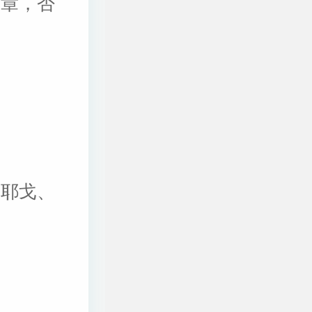
纹章，否
佛耶戈、