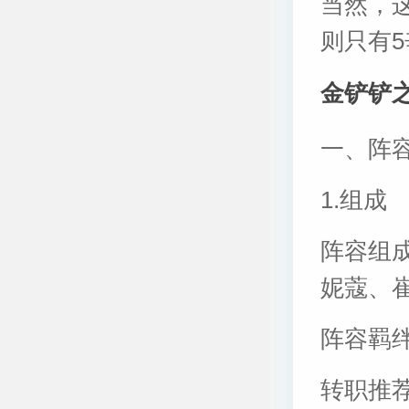
当然，
则只有
金铲铲之
一、阵
1.组成
阵容组
妮蔻、
阵容羁绊
转职推