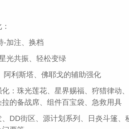
化：
斯特-加注、换档
蔻-星光共振、轻松变绿
妮、阿利斯塔、佛耶戈的辅助强化
强化：珠光莲花、星界赐福、狩猎律动
朵拉的备战席、组件百宝袋、急救用具
发、DD街区、源计划系列、日炎斗篷、