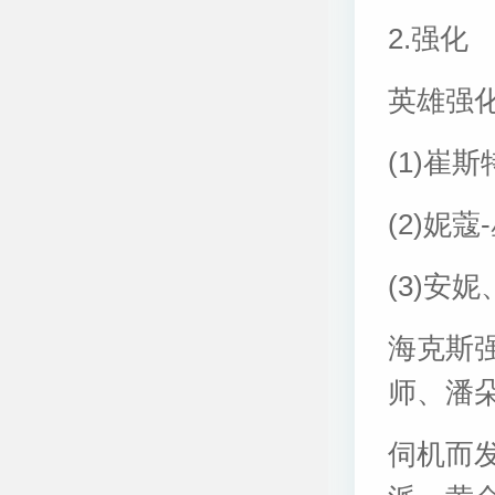
2.强化
英雄强
(1)崔
(2)妮
(3)安
海克斯
师、潘
伺机而