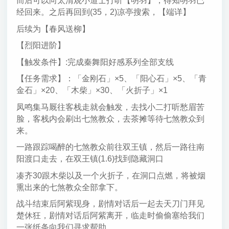
而后可以向太清观小道士打听【明羽】，得知明羽已
经回来。之后再回到(35，2)凉亭搜索，【端详】
后续为【春风送柳】
【烈阳进阶】
【触发条件】:完成秦舞阳好感系列全部支线
【任务需求】：「金刚石」×5、「阳心石」×5、「青
金石」×20、「木柴」×30、「火折子」×1
凤鸣集马厩往客栈走就会触发，去找小二打听愁眉苦
脸，客栈内会刷出七煞教众，去茶摊等待七煞教众到
来。
一路跟踪喝醉的七煞教众前往双王镇，然后一路往南
阳渡口走去，在双王镇(1.6)找到隐藏洞口
凑齐30跟木柴以及一个火折子，在洞口点燃，将被烟
熏出来的七煞教众全部拿下。
战斗结束后阿紫现身，剧情对话后一起去天刀门拜见
楚休狂，剧情对话后阿紫离开，临走时偷偷塞给我们
一张纸条向我们寻求帮助