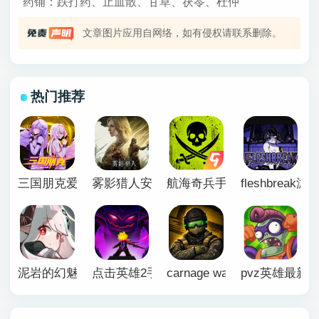
药铺：跌打药、止血散、甘草、茯苓、杜仲
文章图片应用自网络，如有侵权请联系删除。
热门推荐
三国朋克爱与破坏之神官方版
雾影猎人安卓移植版
航海奇兵手游正版
fleshbreak
泥岩的幻魅寂途手机版
点击英雄2手机版
carnage wars英文版
pvz英雄最新