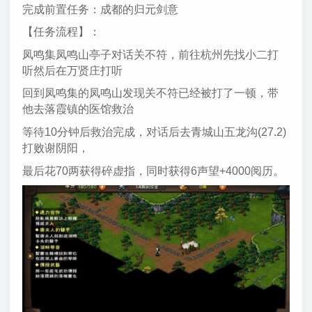
完成前置任务：成都的归元剑意
【任务流程】：
凤鸣集凤鸣山亭子对话关不符，前往杭州先找小二打
听然后在万贤庄打听
回到凤鸣集的凤鸣山发现关不符已经被打了一顿，带
他去落霞镇的医馆救治
等待10分钟后救治完成，对话后去青城山五龙沟(27.2)
打败谢阴阳，
最后花70两获得碎虚指，同时获得6声望+4000阅历。