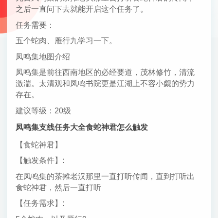
之后一直问下去就能开启这个任务了。
任务需要：
五个蛇肉、雁行九学习一下。
凤鸣集地图介绍
凤鸣集是前往西南地区的必经要道，茂林修竹，清流
激湍。太清观和凤鸣书院更是江湖上不容小觑的势力
存在。
建议等级：20级
凤鸣集支线任务大全食蛇神君怎么触发
【食蛇神君】
【触发条件】:
在凤鸣集的茶摊老汉那里一直打听传闻，直到打听出
食蛇神君，然后一直打听
【任务需求】: