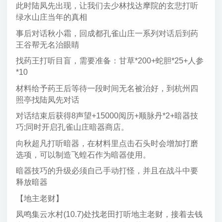
此时陆凤先出现，让我们去少林找达摩院的玄悲打听
绿水山庄当年的真相
事后对话秋小霜，回成都孔雀山庄一系列对话后到药
王谷帮无名治眼睛
找药王打听目盲，需要准备：甘草*200+蛇胆*25+人参
*10
材料给予药王后等待一段时间无名被治好，到杭州四
照亭找陆凤先对话
对话结束后获得8声望+15000阅历+顺脉丹*2+暗器技
巧;同时开启孔雀山庄暗器商店。
向秋超凡打听暗器，在材料里点击石头时会增加打磨
选项，可以制造飞蝗石作为暗器使用。
暗器技巧的升级必须自己手动打怪，并且在战斗中要
释放暗器
【地主老财】
凤鸣集云水村(10.7)处找老田打听地主老财，接着去钱