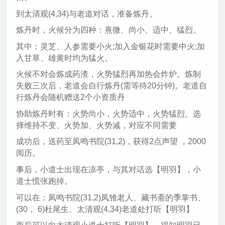
到太清观(4,34)与老道对话，准备炼丹。
炼丹时，火候分为四种：熹微、尚小、适中、猛烈。
其中：灵芝、人参需要小火;加入金银花时需要中火;加
入甘草、雄黄时均为猛火。
火候不对会炼成药渣，火势猛烈再加热会炸炉。炼制
失败三次后，老道会自行炼丹(需等待20分钟)。老道自
行炼丹会随机赠送2个小资质丹
协助炼丹时有：火势尚小，火势适中，火势猛烈。选
择维持不变、火势加、火势减，对应不同需要
成功后，送药至凤鸣书院(31,2)，获得2点声望 ，2000
阅历。
事后，小道士出现在凉亭，与其对话选【明羽】，小
道士慌张跑掉。
可以在：凤鸣书院(31,2)凤雏老人、藏书斋的季掌书、
(30， 6)杜尾生、太清观(4,34)老道处打听【明羽】