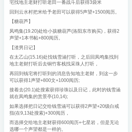
宅找地主老财打听老田一番战斗后获得3袋米
回到云水村把米给予老田可以获得5声望+1500阅历。
【糖葫芦】
凤鸣集(19.20)处给小孩糖葫芦(洛阳东市购买)，获得2
声望+1本书帖+800阅历。
【渣男日记】
在太乙山(15.16)处找钱雪涵打听，之后回凤鸣集找到
地主老财打听后去铜竹客栈找采珠人打听，
再回到钱宅将打听到的消息告知地主老财，到这一步
可以获得1声望+800文+1000阅历;
接着去(20.1)处搜索获得珍珠以及日记，此时的钱雪涵
就在凤鸣集的赏景亭(10,14);
如果选择把日记交给钱雪涵可以获得2声望+20级白戒
指(在9,13处搜索)+300阅历，
而选择交给地主老财获得600阅历+七星岩，但是无论
选哪一个声望都是一样的。