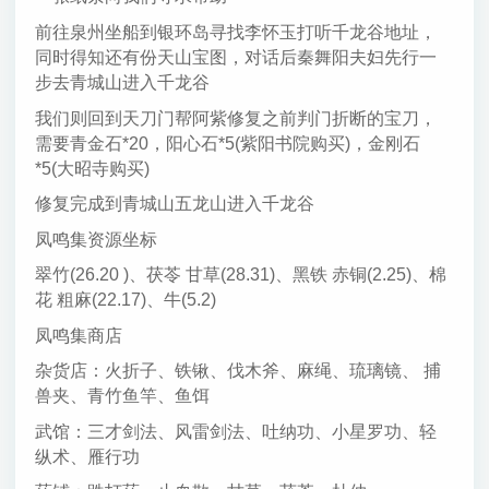
前往泉州坐船到银环岛寻找李怀玉打听千龙谷地址，
同时得知还有份天山宝图，对话后秦舞阳夫妇先行一
步去青城山进入千龙谷
我们则回到天刀门帮阿紫修复之前判门折断的宝刀，
需要青金石*20，阳心石*5(紫阳书院购买)，金刚石
*5(大昭寺购买)
修复完成到青城山五龙山进入千龙谷
凤鸣集资源坐标
翠竹(26.20 )、茯苓 甘草(28.31)、黑铁 赤铜(2.25)、棉
花 粗麻(22.17)、牛(5.2)
凤鸣集商店
杂货店：火折子、铁锹、伐木斧、麻绳、琉璃镜、 捕
兽夹、青竹鱼竿、鱼饵
武馆：三才剑法、风雷剑法、吐纳功、小星罗功、轻
纵术、雁行功