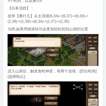
5个蛇肉，以及雁行9
【任务流程】：
使用【雁行九】从太清观(6,34)->(6,37)->(6,39)->
(2,39)->(1,39)->(6,34)->(1,37)->(1,36)
当然,如果用镇派轻功会更加轻松的到山洞的位置
进入山洞后，触发食蛇神君，有两个选项：[扔出蛇肉]
[选择制止];