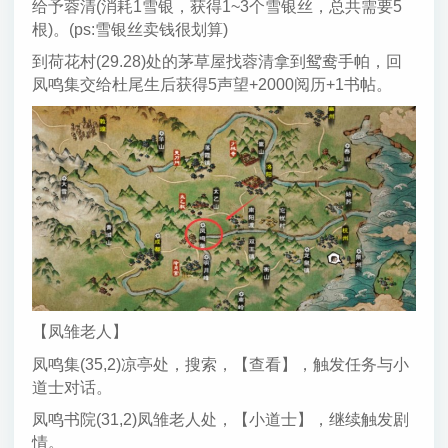
给予蓉清(消耗1雪银，获得1~3个雪银丝，总共需要5
根)。(ps:雪银丝卖钱很划算)
到荷花村(29.28)处的茅草屋找蓉清拿到鸳鸯手帕，回
凤鸣集交给杜尾生后获得5声望+2000阅历+1书帖。
【凤雏老人】
凤鸣集(35,2)凉亭处，搜索，【查看】，触发任务与小
道士对话。
凤鸣书院(31,2)凤雏老人处，【小道士】，继续触发剧
情。