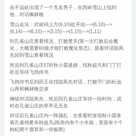
在不远处出现了一个无名男子，在西岭雪山上找到
他，对话枫林晚
雪山走法：武侯祠上方(9,10)处开始--->(6,10)--->
(6,14)--->(6,15)--->(3,15)--->(1,15)--->(1,11)
到孔雀山庄查看情况，打败楚关(第一次打败后会魔
化，大概需要60级才能打败魔化形态)，接着对话陆凤
先回到雪山查看情况
然后到孔雀山庄打听秋小霜逃婚，找秋超凡和门丁打
听后等待飞鸽传书
飞鸽传书后到药王谷找陆凤先对话，打败守门的杜远
山再和枫林晚交谈
继续对话陆凤先，然后回孔雀山庄等待一段时间，戌
时在孔雀山庄的草亭见无名
对话后孔雀山庄内一阵骚乱，去查看时发现秋小霜拿
着孔雀翎要杀秋超凡(闺房内有个小木箱，里面有十个
枸杞两个鹿茸和一些银两)