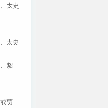
诩、太史
英、太史
布、貂
统或贾