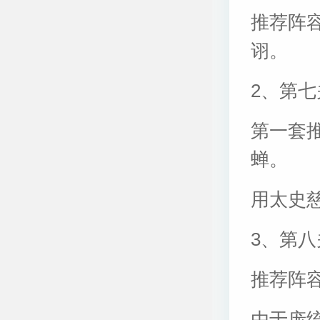
推荐阵
诩。
2、第
第一套
蝉。
用太史
3、第八
推荐阵
由于庞