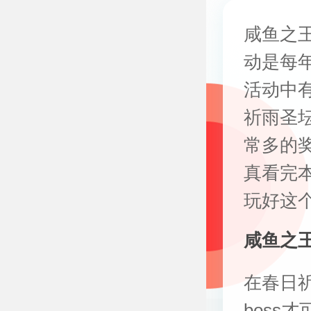
咸鱼之王
动是每
活动中有
祈雨圣坛
常多的
真看完
玩好这
咸鱼之
在春日
boss