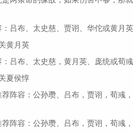
容：吕布、太史慈、贾诩、华佗或黄月
九关黄月英
容：吕布、太史慈，黄月英、庞统或荀
十关夏侯惇
推荐阵容：公孙瓒、吕布，贾诩，荀彧
推荐阵容：公孙瓒、吕布，贾诩，荀彧