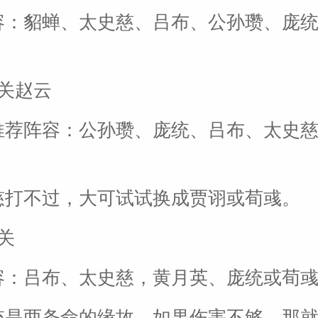
容：貂蝉、太史慈、吕布、公孙瓒、庞
七关赵云
推荐阵容：公孙瓒、庞统、吕布、太史
慈打不过，大可试试换成贾诩或荀彧。
关
容：吕布、太史慈，黄月英、庞统或荀
统是两条命的缘故，如果伤害不够，那