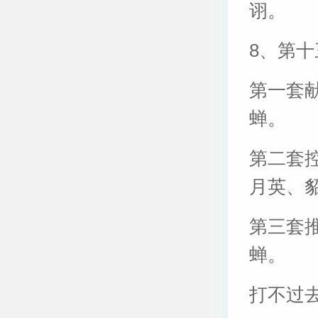
诩。
8、第
第一套
蝉。
第二套
月英、
第三套
蝉。
打不过