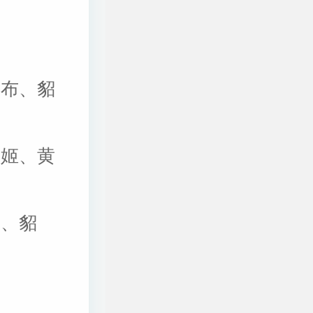
吕布、貂
文姬、黄
英、貂