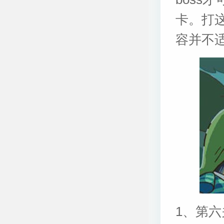
卡。打
容并不
1、第