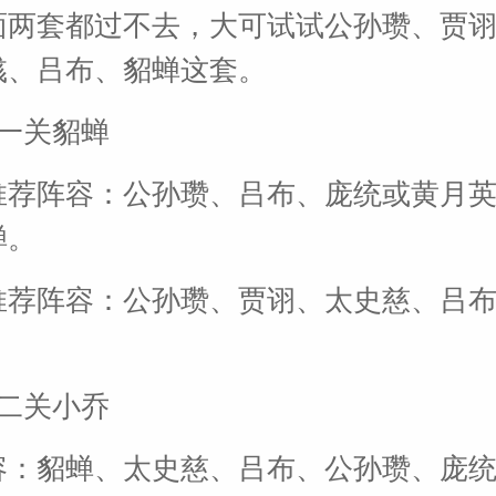
面两套都过不去，大可试试公孙瓒、贾
彧、吕布、貂蝉这套。
十一关貂蝉
推荐阵容：公孙瓒、吕布、庞统或黄月
蝉。
推荐阵容：公孙瓒、贾诩、太史慈、吕
十二关小乔
容：貂蝉、太史慈、吕布、公孙瓒、庞