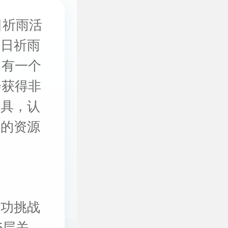
日祈雨活
春日祈雨
中有一个
会获得非
道具，认
多的资源
成功挑战
5层关