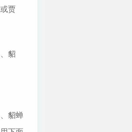
统或贾
慈、貂
彧、貂蝉
就用下面