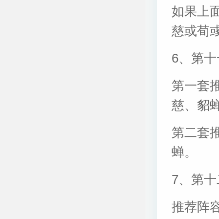
如果上
慈或荀
6、第
第一套
慈、貂
第二套
蝉。
7、第
推荐阵