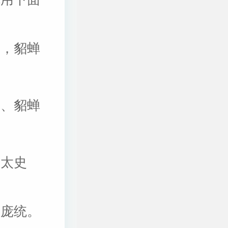
英，貂蝉
彧、貂蝉
，太史
，庞统。