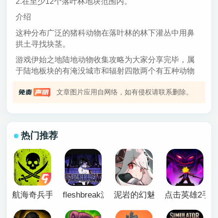
2.在至少12个落叶林地块范围内。
介绍
这种分布广泛的猪科动物在落叶林的林下灌丛中用鼻
拱土寻找块茎。
游戏伊始之地陆地动物收集攻略为大家分享完毕，属
于陆地板块的有淹没城市和辐射四散两个有五种动物
文章图片应用自网络，如有侵权请联系删除。
热门推荐
航海奇兵手游正版
fleshbreak游戏下载
泥岩的幻魅寂途手机版
点击英雄2手