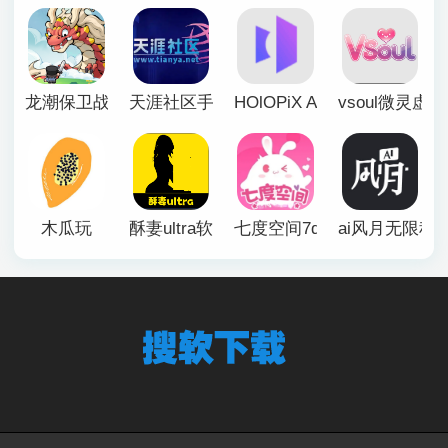
龙潮保卫战
天涯社区手机版
HOlOPiX AI手机版
vsoul微灵虚
木瓜玩
酥妻ultra软件
七度空间7duapp正版
ai风月无限积