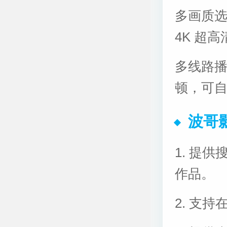
多画质
4K 超
多线路
顿，可
波哥
1. 提
作品。
2. 支