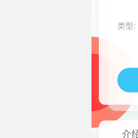
类型:
介