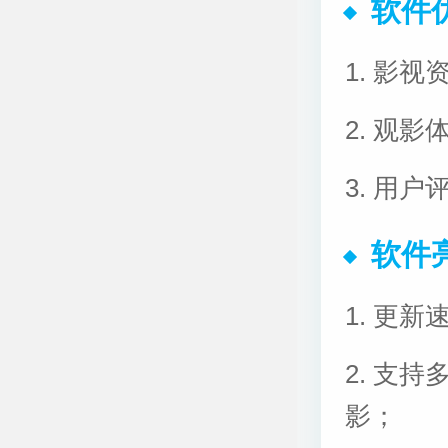
软件
1. 影
2. 观
3. 用
软件
1. 更
2. 支
影；