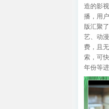
造的影
播，用
版汇聚
艺、动
费，且
索，可
年份等