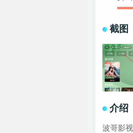
截图
介绍
波哥影