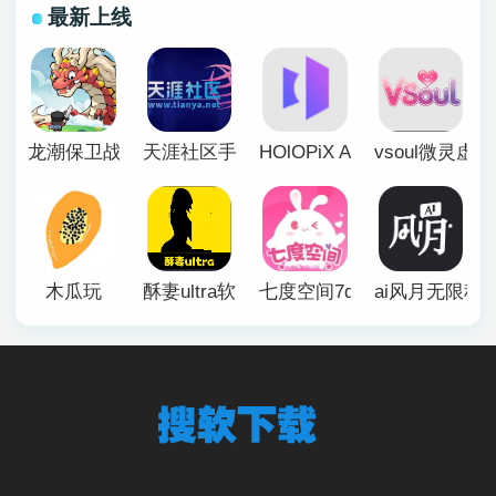
最新上线
龙潮保卫战
天涯社区手机版
HOlOPiX AI手机版
vsoul微灵虚
木瓜玩
酥妻ultra软件
七度空间7duapp正版
ai风月无限积