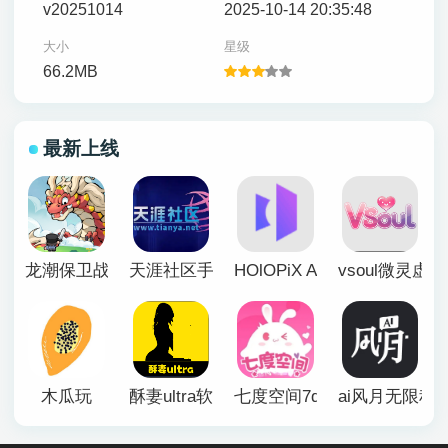
v20251014
2025-10-14 20:35:48
大小
星级
66.2MB
最新上线
龙潮保卫战
天涯社区手机版
HOlOPiX AI手机版
vsoul微灵虚
木瓜玩
酥妻ultra软件
七度空间7duapp正版
ai风月无限积