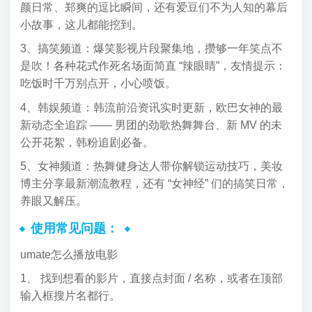
颜日常、郑爽的逗比瞬间，还有爱豆们不为人知的幕后
小故事，这儿都能挖到。
3、搞笑频道：爆笑影视片段聚集地，攒够一年笑点不
是吹！各种花式作死名场面简直 “辣眼睛”，友情提示：
吃饭时千万别点开，小心喷饭。
4、韩娱频道：韩流前沿资讯实时更新，欧巴女神的最
新动态全追踪 —— 男团的劲歌热舞舞台、新 MV 的未
公开花絮，韩粉追剧必备。
5、女神频道：热舞健身达人带你解锁运动技巧，美妆
博主分享最新潮流教程，还有 “女神经” 们的搞笑日常，
养眼又解压。
使用常见问题：
umate怎么播放电影
1、 找到想看的影片，直接点封面 / 名称，或者在顶部
输入框搜片名都行。