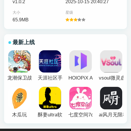
v1.0.2
2025-10-15 20:40:27
大小
星级
65.9MB
最新上线
龙潮保卫战
天涯社区手机版
HOlOPiX AI手机版
vsoul微灵虚
木瓜玩
酥妻ultra软件
七度空间7duapp正版
ai风月无限积