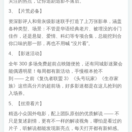
关注的热点，让你追剧追影不落后。
3、【片荒必备】
资深影评人和骨灰级影迷联手打造了上万张影单，涵盖
各种类型、场景：不管是华语经典老片、被埋没的冷门
佳作，还是悬疑、爱情、科幻等专项合集，总能挖到合
你口味的那一部，再也不用喊 “没片看”。
4、【影迷活动】
全年 300 多场免费超前点映随便抢，还有同城影迷聚会
能偶遇明星！每周都有新活动，手慢根本抢不
到 —— 之前《复仇者联盟 3》《头号玩家》《生存家
族》这些高分片的超前场，好多影迷都是在这儿抢到的
入场券。
5、【丝滑看片】
精选小众国外电影，配上团队原创的优质解说 —— 不
只是复述剧情，更有不一样的解读视角，哪怕是看过的
片子，听解说都能发现新亮点，每天打开都有新鲜感。