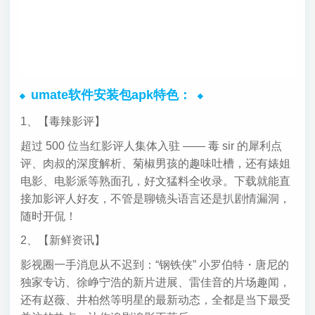
umate软件安装包apk特色：
1、【毒辣影评】
超过 500 位当红影评人集体入驻 —— 毒 sir 的犀利点
评、肉叔的深度解析、菊椒男孩的趣味吐槽，还有婊姐
电影、电影派等熟面孔，好文猛料全收录。下载就能直
接加影评人好友，不管是聊镜头语言还是扒剧情漏洞，
随时开侃！
2、【新鲜资讯】
影视圈一手消息从不迟到：“钢铁侠” 小罗伯特・唐尼的
独家专访、徐峥宁浩的新片进展、雷佳音的片场趣闻，
还有赵薇、井柏然等明星的最新动态，全都是当下最受