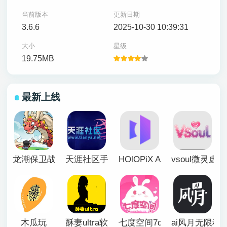
当前版本
更新日期
3.6.6
2025-10-30 10:39:31
大小
星级
19.75MB
最新上线
龙潮保卫战
天涯社区手机版
HOlOPiX AI手机版
vsoul微灵虚
木瓜玩
酥妻ultra软件
七度空间7duapp正版
ai风月无限积