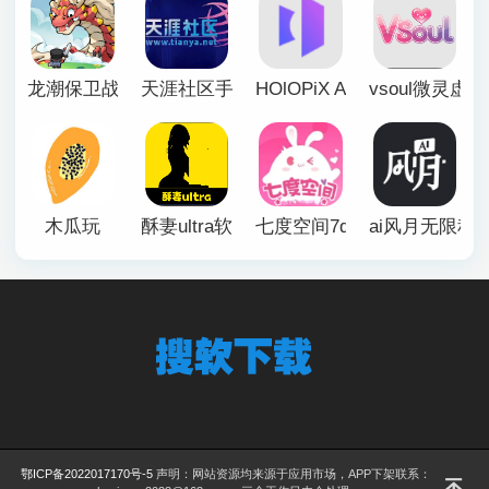
龙潮保卫战
天涯社区手机版
HOlOPiX AI手机版
vsoul微灵虚
木瓜玩
酥妻ultra软件
七度空间7duapp正版
ai风月无限积
鄂ICP备2022017170号-5
声明：网站资源均来源于应用市场，APP下架联系：