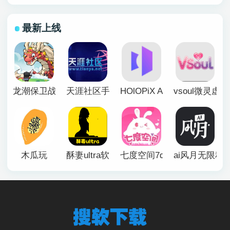
最新上线
龙潮保卫战
天涯社区手机版
HOlOPiX AI手机版
vsoul微灵虚
木瓜玩
酥妻ultra软件
七度空间7duapp正版
ai风月无限积