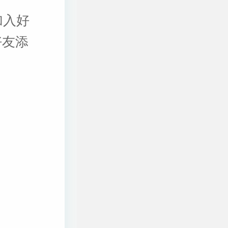
加入好
好友添