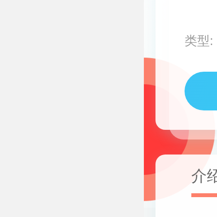
类型:
介