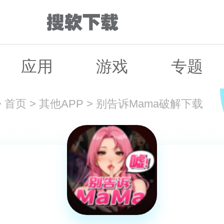
应用
游戏
专题
>
首页
>
其他APP
>
别告诉Mama破解下载