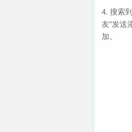
4. 搜
友”发送
加。