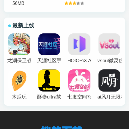
56MB
最新上线
龙潮保卫战
天涯社区手机版
HOlOPiX AI手机版
vsoul微灵虚
木瓜玩
酥妻ultra软件
七度空间7duapp正版
ai风月无限积