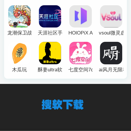
龙潮保卫战
天涯社区手机版
HOlOPiX AI手机版
vsoul微灵虚
木瓜玩
酥妻ultra软件
七度空间7duapp正版
ai风月无限积