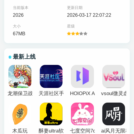
当前版本
更新日期
2026
2026-03-17 22:07:22
大小
星级
67MB
最新上线
龙潮保卫战
天涯社区手机版
HOlOPiX AI手机版
vsoul微灵虚
木瓜玩
酥妻ultra软件
七度空间7duapp正版
ai风月无限积