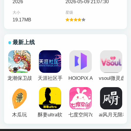
2026
2026-05-09 21:07:30
大小
星级
19.17MB
最新上线
龙潮保卫战
天涯社区手机版
HOlOPiX AI手机版
vsoul微灵虚
木瓜玩
酥妻ultra软件
七度空间7duapp正版
ai风月无限积