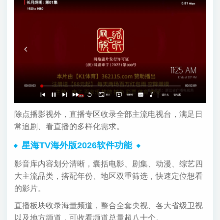
除点播影视外，直播专区收录全部主流电视台，满足日
常追剧、看直播的多样化需求。
星海TV海外版2026软件功能
影音库内容划分清晰，囊括电影、剧集、动漫、综艺四
大主流品类，搭配年份、地区双重筛选，快速定位想看
的影片。
直播板块收录海量频道，整合全套央视、各大省级卫视
以及地方频道，可收看频道总量超八十个。