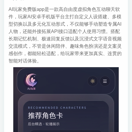
AI玩家免费版app是一款高自由度虚拟角色互动聊天软
件，玩家AI安卓手机版平台主打自定义人设搭建、多模
型切换以及多元化互动形式，不仅能够手动塑造专属AI
人物，还能外接拓展API接口适配个人使用习惯。搭配
长期记忆机制、极速回复反馈以及沉浸式文字语音视频
交流模式，不管是休闲陪伴、趣味角色扮演还是文案灵
感创作，都能轻松适配，给玩家带来更加真实、连贯的
智能对话体验。