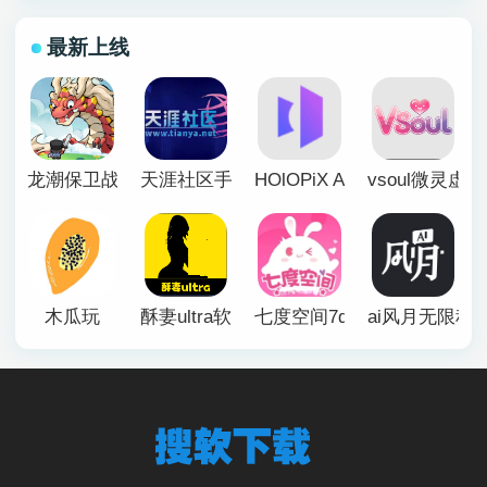
最新上线
龙潮保卫战
天涯社区手机版
HOlOPiX AI手机版
vsoul微灵虚
木瓜玩
酥妻ultra软件
七度空间7duapp正版
ai风月无限积