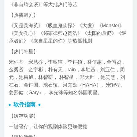
《非首脑会谈》等大批热门综艺
【热播韩剧】
《又是吴海英》《吸血鬼侦探》《大发》《Monster》
《美女孔心》《邻家律师赵德浩》《太阳的后裔》《继
承者们》《来自星星的你》等热播韩剧
【热门韩星】
宋仲基，宋慧乔，李敏镐，李钟硕，朴信惠，全智贤，
金秀贤，金宇彬，朴有天，rain，李胜基，刘亚仁，周
元，池昌旭，林智研， 朴智星， 郑大世 ，池笑然，刘
在石、金钟国、池石镇、河东勋（HAHA）、宋智孝、
姜熙健（Gary）、李光洙等知名韩国明星。
软件指南
【缓存功能】
一键缓存，让你的观剧体验更加便捷