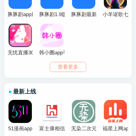
豚剧app最新版更新日志：
1、新增打上留言功能，可
豚豚剧app最新版2026
豚豚剧1.9版本
豚豚剧最新版免广告2026
小羊讴歌七星
在评论区查看哦~ 2、新增
弹幕、评论、下载、倍速功
能~ 3、修复已知问题~
无忧直播307tvv9.9
韩小圈app手机版【05.26更新】
查看更多
最新上线
51漫画app
富士康相信app官方版
无染二次元漫画app
福星上网app