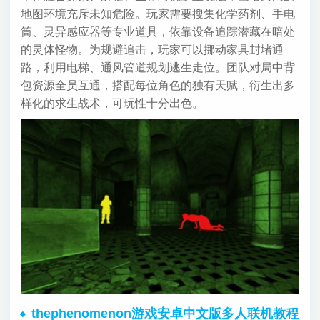
地图环境充斥未知危险。玩家需要搜集化学药剂、手电
筒、灵异感应器等专业道具，依靠设备追踪潜藏在暗处
的灵体怪物。为规避追击，玩家可以挪动家具封堵通
路，利用电梯、通风管道规划逃生走位。团队对局中背
包资源全员互通，搭配每位角色的独有天赋，衍生出多
样化的求生战术，可玩性十分出色。
thephenomenon游戏安卓中文版多人联机教程