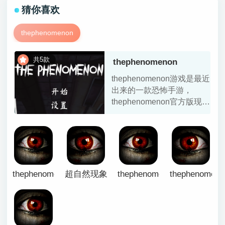
猜你喜欢
thephenomenon
共5款
thephenomenon
thephenomenon游戏是最近
出来的一款恐怖手游，
thephenomenon官方版现在
已经更新至最新版本，大家
找不到游戏安装包的可以关
注本页，搜软
thephenomenon专区为大家
提供这个thephenomenon安
卓版、手机版、联机对战
thephenomenon安卓下载
超自然现象游戏正版
thephenomenon可联机
thephenome
版、官方原版等相关版本下
载。