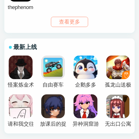
thephenomenon汉化版
查看更多
最新上线
怪案炼金术师
自由赛车
企鹅多多
孤龙山送极品
请和我交往吧孙笑川前辈
放课后的捉迷藏安卓版
异种洞窟游戏下载手机版
无出口公寓最