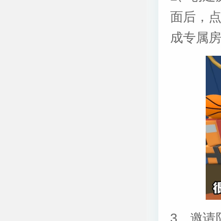
面后，
成专属
3、邀请