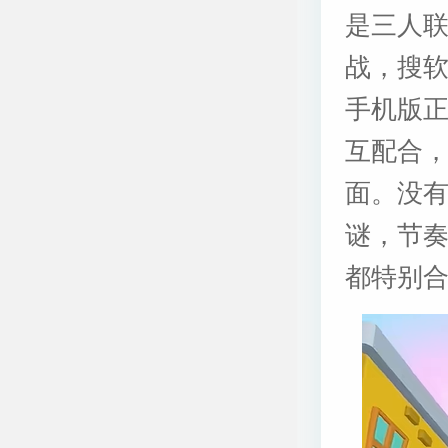
是三人
战，搜软
手机版
互配合
面。没
谜，节
都特别