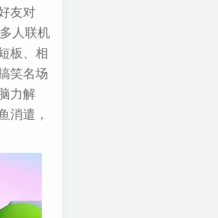
好友对
a多人联机
短板、相
搞笑名场
脑力解
鱼消遣，